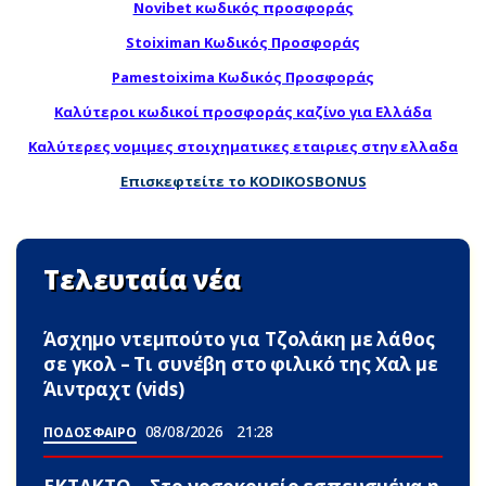
Novibet κωδικός προσφοράς
Stoiximan Κωδικός Προσφοράς
Pamestoixima Κωδικός Προσφοράς
Καλύτεροι κωδικοί προσφοράς καζίνο για Ελλάδα
Καλύτερες νομιμες στοιχηματικες εταιριες στην ελλαδα
Επισκεφτείτε το KODIKOSBONUS
Τελευταία νέα
Άσχημο ντεμπούτο για Τζολάκη με λάθος
σε γκολ – Τι συνέβη στο φιλικό της Χαλ με
Άιντραχτ (vids)
08/08/2026
21:28
ΠΟΔΟΣΦΑΙΡΟ