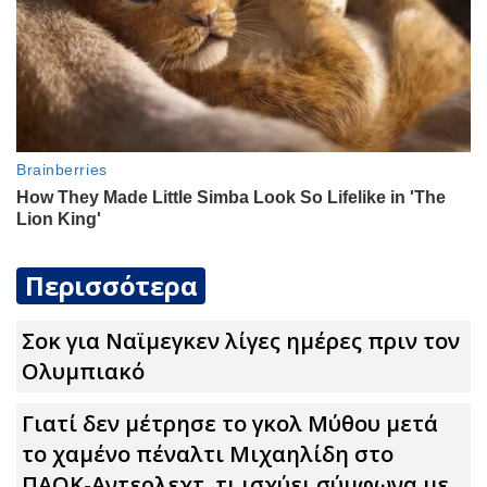
Περισσότερα
Σoκ για Ναϊμεγκεν λίγες ημέρες πριν τον
Ολυμπιακό
Γιατί δεν μέτρησε το γκολ Μύθου μετά
το χαμένο πέναλτι Μιχαηλίδη στο
ΠΑΟΚ-Αντερλεχτ, τι ισχύει σύμφωνα με