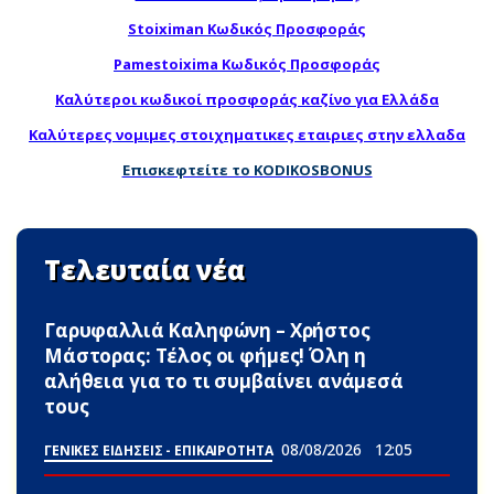
Stoiximan Κωδικός Προσφοράς
Pamestoixima Κωδικός Προσφοράς
Καλύτεροι κωδικοί προσφοράς καζίνο για Ελλάδα
Καλύτερες νομιμες στοιχηματικες εταιριες στην ελλαδα
Επισκεφτείτε το KODIKOSBONUS
Τελευταία νέα
Γαρυφαλλιά Καληφώνη – Χρήστος
Μάστορας: Τέλος οι φήμες! Όλη η
αλήθεια για το τι συμβαίνει ανάμεσά
τους
08/08/2026
12:05
ΓΕΝΙΚΕΣ ΕΙΔΗΣΕΙΣ - ΕΠΙΚΑΙΡΟΤΗΤΑ