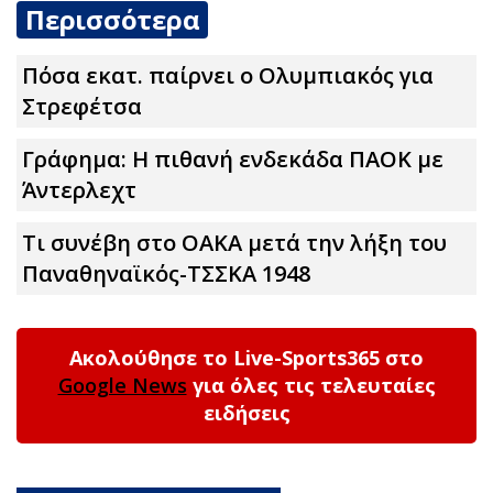
Περισσότερα
Πόσα εκατ. παίρνει ο Ολυμπιακός για
Στρεφέτσα
Γράφημα: Η πιθανή ενδεκάδα ΠΑΟΚ με
Άντερλεχτ
Τι συνέβη στο ΟΑΚΑ μετά την λήξη του
Παναθηναϊκός-ΤΣΣΚΑ 1948
Ακολούθησε το Live-Sports365 στο
Google News
για όλες τις τελευταίες
ειδήσεις