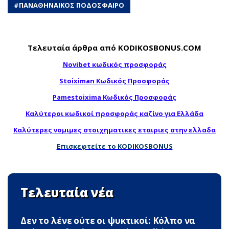
#
ΠΑΝΑΘΗΝΑΙΚΟΣ ΠΟΔΟΣΦΑΙΡΟ
Τελευταία άρθρα από KODIKOSBONUS.COM
Novibet κωδικός προσφοράς
Stoiximan Κωδικός Προσφοράς
Pamestoixima Κωδικός Προσφοράς
Καλύτεροι κωδικοί προσφοράς καζίνο για Ελλάδα
Καλύτερες νομιμες στοιχηματικες εταιριες στην ελλαδα
Επισκεφτείτε το KODIKOSBONUS
Τελευταία νέα
Δεν το λένε ούτε οι ψυκτικοί: Κόλπο να