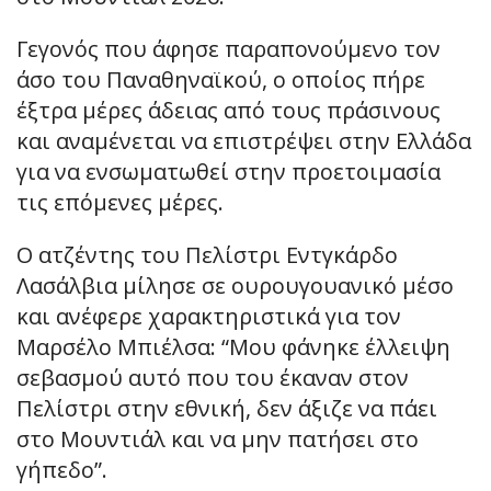
Γεγονός που άφησε παραπονούμενο τον
άσο του Παναθηναϊκού, ο οποίος πήρε
έξτρα μέρες άδειας από τους πράσινους
και αναμένεται να επιστρέψει στην Ελλάδα
για να ενσωματωθεί στην προετοιμασία
τις επόμενες μέρες.
Ο ατζέντης του Πελίστρι Εντγκάρδο
Λασάλβια μίλησε σε ουρουγουανικό μέσο
και ανέφερε χαρακτηριστικά για τον
Μαρσέλο Μπιέλσα: “Μου φάνηκε έλλειψη
σεβασμού αυτό που του έκαναν στον
Πελίστρι στην εθνική, δεν άξιζε να πάει
στο Μουντιάλ και να μην πατήσει στο
γήπεδο”.