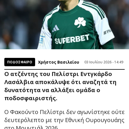
Χρήστος Βασιλείου
ΠΟΔΟΣΦΑΙΡΟ
03 Ιουλίου 2026 - 14:49
Ο ατζέντης του Πελίστρι Εντγκάρδο
Λασάλβια αποκάλυψε ότι αναζητά τη
δυνατότητα να αλλάξει ομάδα ο
ποδοσφαιριστής.
Ο Φακούντο Πελίστρι δεν αγωνίστηκε ούτε
δευτερόλεπτο με την Εθνική Ουρουγουάης
στο Μουντιάλ 2026.