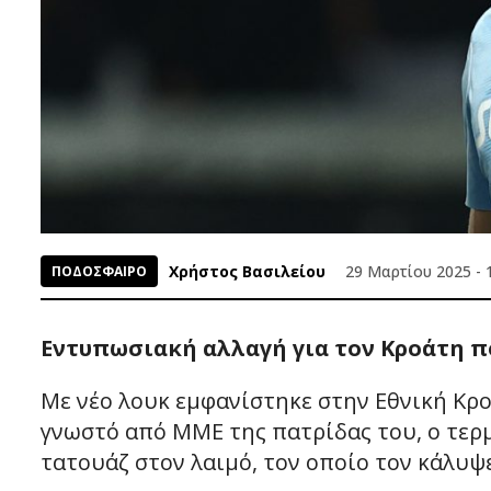
Χρήστος Βασιλείου
29 Μαρτίου 2025 - 
ΠΟΔΟΣΦΑΙΡΟ
Εντυπωσιακή αλλαγή για τον Κροάτη π
Με νέο λουκ εμφανίστηκε στην Εθνική Κρο
γνωστό από ΜΜΕ της πατρίδας του, ο τε
τατουάζ στον λαιμό, τον οποίο τον κάλυψ