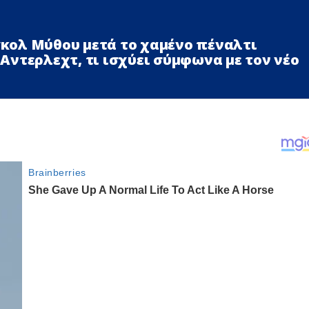
 γκολ Μύθου μετά το χαμένο πέναλτι
ντερλεχτ, τι ισχύει σύμφωνα με τον νέο