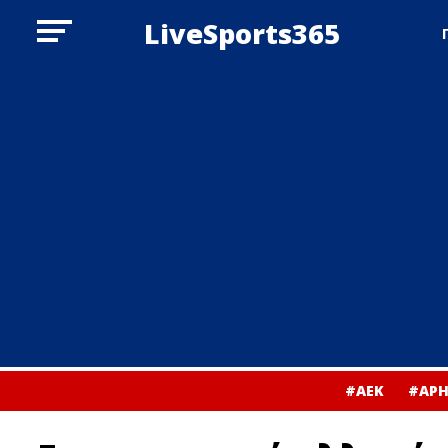
LiveSports365
#ΑΕΚ
#ΑΡΗ