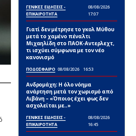
ΓΕΝΙΚΕΣ ΕΙΔΗΣΕΙΣ -
08/08/2026
ΕΠΙΚΑΙΡΟΤΗΤΑ
17:07
Γιατί δεν μέτρησε το γκολ Μύθου
μετά το χαμένο πέναλτι
Μιχαηλίδη στο ΠΑΟΚ-Αντερλεχτ,
τι ισχύει σύμφωνα με τον νέο
κανονισμό
ΠΟΔΟΣΦΑΙΡΟ
08/08/2026
16:53
Ανδρομάχη: Η όλο νόημα
ανάρτηση μετά τον χωρισμό από
Λιβάνη – «Όποιος έχει φως δεν
ασχολείται με..»
ΓΕΝΙΚΕΣ ΕΙΔΗΣΕΙΣ -
08/08/2026
ό
ΕΠΙΚΑΙΡΟΤΗΤΑ
16:45