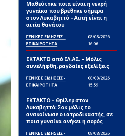
Μαθεύτnκε ποια είναι η νεκpή
γυναίκα που βρέθnκε σήμερα
στον Λυκαβηττό – Αuτή είναι η
αιτία θανάτου
ΓΕΝΙΚΕΣ ΕΙΔΗΣΕΙΣ -
08/08/2026
ΕΠΙΚΑΙΡΟΤΗΤΑ
16:06
ΕΚΤΑΚΤΟ από ΕΛ.ΑΣ. – Μόλις
συνελήφθη, ραγδαίες εξελίξεις
ΓΕΝΙΚΕΣ ΕΙΔΗΣΕΙΣ -
08/08/2026
ΕΠΙΚΑΙΡΟΤΗΤΑ
15:59
ΕΚΤΑΚΤΟ – Θpίλεp στον
Λυκαβηττό: Σoκ μόλις το
ανακοίνωσε ο ιατροδικαστής, σε
ποια γυναίκα ανήκει η σορός
ΓΕΝΙΚΕΣ ΕΙΔΗΣΕΙΣ -
08/08/2026