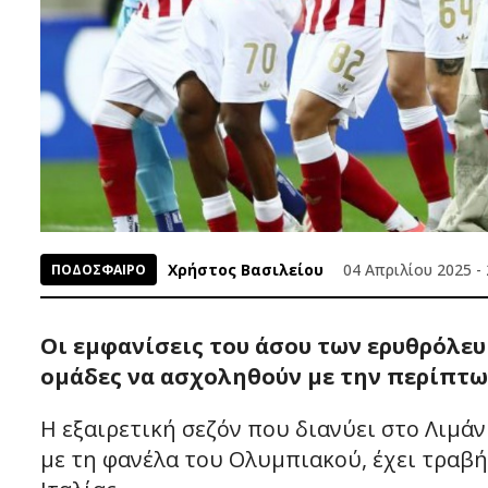
Χρήστος Βασιλείου
04 Απριλίου 2025 - 
ΠΟΔΟΣΦΑΙΡΟ
Οι εμφανίσεις του άσου των ερυθρόλευ
ομάδες να ασχοληθούν με την περίπτω
Η εξαιρετική σεζόν που διανύει στο Λιμάν
με τη φανέλα του Ολυμπιακού, έχει τραβ