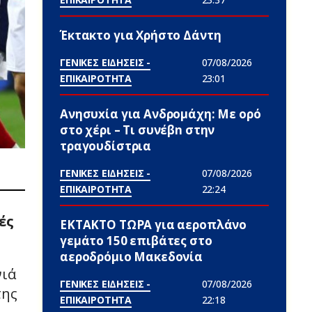
Έκτακτο για Χρήστο Δάντη
ΓΕΝΙΚΕΣ ΕΙΔΗΣΕΙΣ -
07/08/2026
ΕΠΙΚΑΙΡΟΤΗΤΑ
23:01
Ανησυxία για Ανδρομάχη: Με ορό
στο χέρι – Τι συνέβn στην
τραγουδίστρια
ΓΕΝΙΚΕΣ ΕΙΔΗΣΕΙΣ -
07/08/2026
ΕΠΙΚΑΙΡΟΤΗΤΑ
22:24
ές
ΕΚΤΑΚΤΟ ΤΩΡΑ για αεροπλάνο
γεμάτο 150 επιβάτες στο
αεροδρόμιο Μακεδονία
νιά
ΓΕΝΙΚΕΣ ΕΙΔΗΣΕΙΣ -
07/08/2026
της
ΕΠΙΚΑΙΡΟΤΗΤΑ
22:18