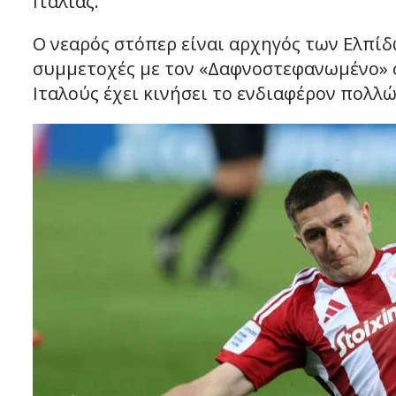
Ιταλίας.
Ο νεαρός στόπερ είναι αρχηγός των Ελπίδω
συμμετοχές με τον «Δαφνοστεφανωμένο» σ
Ιταλούς έχει κινήσει το ενδιαφέρον πολλ