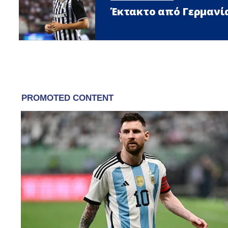
Έκτακτο από Γερμανί