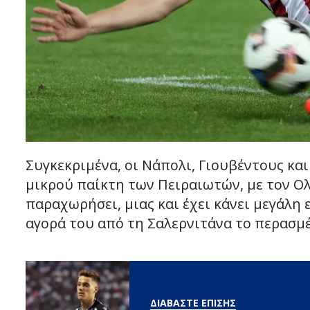
Συγκεκριμένα, οι Νάπολι, Γιουβέντους κ
μικρού παίκτη των Πειραιωτών, με τον Ολ
παραχωρήσει, μιας και έχει κάνει μεγάλη
αγορά του από τη Σαλερνιτάνα το περασμέ
ΔΙΑΒΑΣΤΕ ΕΠΙΣΗΣ