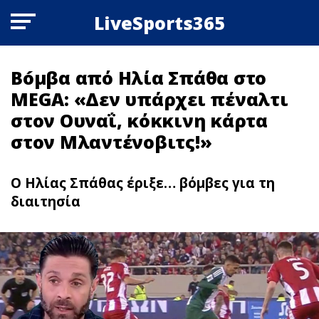
LiveSports365
Bóμβα από Ηλία Σπάθα στο
MEGA: «Δεν υπάρχει πέναλτι
στον Ουναΐ, κόκκινη κάρτα
στον Μλαντένοβιτς!»
Ο Ηλίας Σπάθας έριξε… βόμβες για τη
διαιτησία