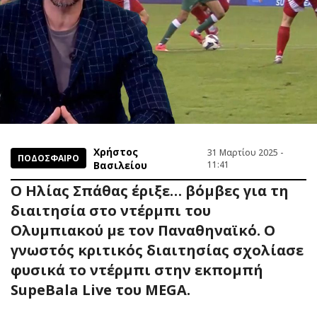
Χρήστος
31 Μαρτίου 2025 -
ΠΟΔΟΣΦΑΙΡΟ
Βασιλείου
11:41
Ο Ηλίας Σπάθας έριξε… βόμβες για τη
διαιτησία στο ντέρμπι του
Ολυμπιακού με τον Παναθηναϊκό. Ο
γνωστός κριτικός διαιτησίας σχολίασε
φυσικά το ντέρμπι στην εκπομπή
SupeBala Live του MEGA.