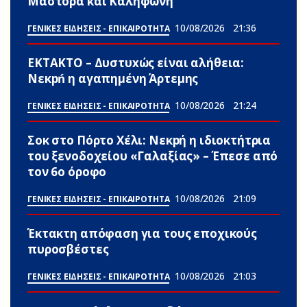
Μάστορα και Καληφώνη
10/08/2026
21:36
ΓΕΝΙΚΕΣ ΕΙΔΗΣΕΙΣ - ΕΠΙΚΑΙΡΟΤΗΤΑ
ΕΚΤΑΚΤΟ – Δυστυxώς είναι αλήθεια:
Νεκpń η αγαπημένη Άρτεμης
10/08/2026
21:24
ΓΕΝΙΚΕΣ ΕΙΔΗΣΕΙΣ - ΕΠΙΚΑΙΡΟΤΗΤΑ
Σoκ στο Πόρτο Χέλι: Νεκpή η ιδιοκτήτρια
του ξενοδοχείου «Γαλαξίας» – Έπεσε από
τον 6ο όροφο
10/08/2026
21:09
ΓΕΝΙΚΕΣ ΕΙΔΗΣΕΙΣ - ΕΠΙΚΑΙΡΟΤΗΤΑ
Έκτακτη απόφαση για τους εποχικούς
πυροσβέστες
10/08/2026
21:03
ΓΕΝΙΚΕΣ ΕΙΔΗΣΕΙΣ - ΕΠΙΚΑΙΡΟΤΗΤΑ