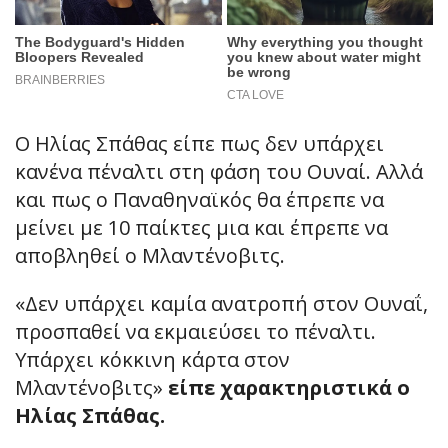
Ο Ηλίας Σπάθας είπε πως δεν υπάρχει
κανένα πέναλτι στη φάση του Ουναί. Αλλά
και πως ο Παναθηναϊκός θα έπρεπε να
μείνει με 10 παίκτες μια και έπρεπε να
αποβληθεί ο Μλαντένοβιτς.
«Δεν υπάρχει καμία ανατροπή στον Ουναΐ,
προσπαθεί να εκμαιεύσει το πέναλτι.
Υπάρχει κόκκινη κάρτα στον
Μλαντένοβιτς»
είπε χαρακτηριστικά ο
Ηλίας Σπάθας.