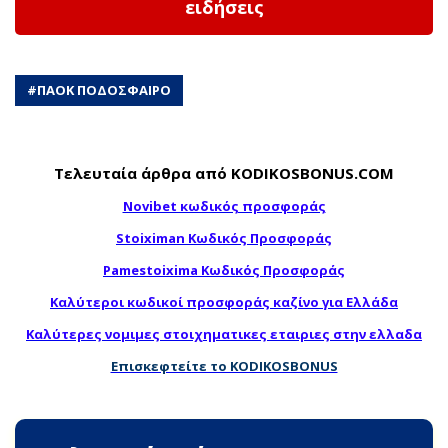
ειδήσεις
#
ΠΑΟΚ ΠΟΔΟΣΦΑΙΡΟ
Τελευταία άρθρα από KODIKOSBONUS.COM
Novibet κωδικός προσφοράς
Stoiximan Κωδικός Προσφοράς
Pamestoixima Κωδικός Προσφοράς
Καλύτεροι κωδικοί προσφοράς καζίνο για Ελλάδα
Καλύτερες νομιμες στοιχηματικες εταιριες στην ελλαδα
Επισκεφτείτε το KODIKOSBONUS