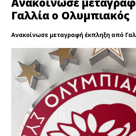
Ανακοίνωσε μεταγραφ
Γαλλία ο Ολυμπιακός
Ανακοίνωσε μεταγραφή έκπληξη από Γαλ