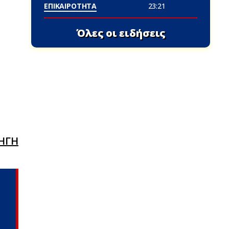
ΕΠΙΚΑΙΡΟΤΗΤΑ
23:21
Όλες οι ειδήσεις
ΗΓΗ