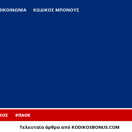
ΠΙΚΟΙΝΩΝΙΑ
ΚΩΔΙΚΟΣ ΜΠΟΝΟΥΣ
ΚΟΣ
#ΠΑΟΚ
Τελευταία άρθρα από KODIKOSBONUS.COM