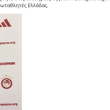
ρωταθλητές Ελλάδας.