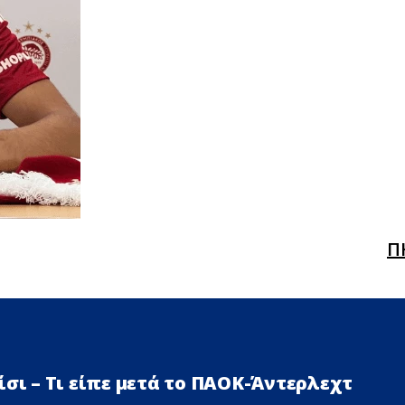
Π
ίσι – Τι είπε μετά το ΠΑΟΚ-Άντερλεχτ