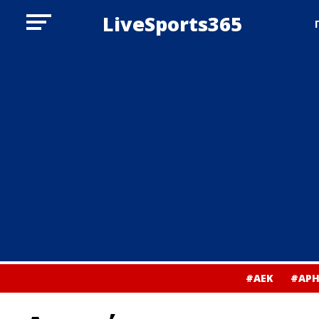
LiveSports365
#ΑΕΚ
#ΑΡΗ