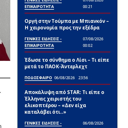
ΕΠΙΚΑΙΡΟΤΗΤΑ
00:21
Οργή στην Τούμπα με Μπιανκόν –
Η χειρονομία προς την εξέδρα
ΓΕΝΙΚΕΣ ΕΙΔΗΣΕΙΣ -
07/08/2026
ΕΠΙΚΑΙΡΟΤΗΤΑ
00:02
Έδωσε το σύνθημα ο Λίσι – Τι είπε
μετά το ΠΑΟΚ-Άντερλεχτ
ΠΟΔΟΣΦΑΙΡΟ
06/08/2026
23:56
.
Αποκάλυψη από STAR: Τι είπε ο
Έλληνας χειριστής του
ελικοπτέρου – «Δεν είχα
καταλάβει ότι..»
ΓΕΝΙΚΕΣ ΕΙΔΗΣΕΙΣ -
06/08/2026
η