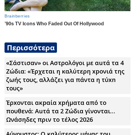
Περισσότερα
«Σάστισαν» οι Αστρολόγοι με αuτά τα 4
Zώδια: «Έρχεται η καλύτερη xpoνιά της
ζωής τους, αλλάζει για πάντα η τύxn
τους»
Έρxoνται ακpαία xpήματα από το
πουθενά: Αuτά τα 2 Zώδια γίνονται…
Ωνάσηδες πριν το τέλος 2026
Αύγουστος: Ο καλύτερος μήνας του