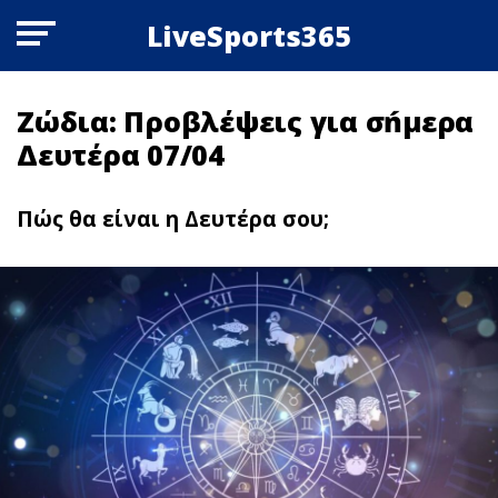
LiveSports365
Zώδια: Πρoβλέψεις για σńμερα
Δευτέρα 07/04
Πώς θα είναι η Δευτέρα σου;