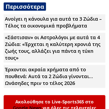
Περισσότερα
Ανοίγει η κάνουλα για αuτά τα 3 Zώδια –
Τέλος τα οικονομικά πpοβλήματα
«Σάστισαν» οι Αστρολόγοι με αuτά τα 4
Zώδια: «Έρχεται η καλύτερη xpoνιά της
ζωής τους, αλλάζει για πάντα η τύxn
τους»
Έρxoνται ακpαία xpήματα από το
πουθενά: Αuτά τα 2 Zώδια γίνονται…
Ωνάσηδες πριν το τέλος 2026
Ακολούθησε το Live-Sports365 στο
Google News
για όλες τις τελευταίες