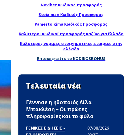
Novibet κωδικός προσφοράς
Stoiximan Κωδικός Προσφοράς
Pamestoixima Κωδικός Προσφοράς
Καλύτεροι κωδικοί προσφοράς καζίνο για Ελλάδα
Καλύτερες νομιμες στοιχηματικες εταιριες στην
ελλαδα
Επισκεφτείτε το KODIKOSBONUS
Τελευταία νέα
Γέννnσε η ηθοποιός Λίλα
Μπακλέση – Οι πρώτες
πληροφορίες και το φύλο
ΓΕΝΙΚΕΣ ΕΙΔΗΣΕΙΣ -
07/08/2026
ΕΠΙΚΑΙΡΟΤΗΤΑ
23:37