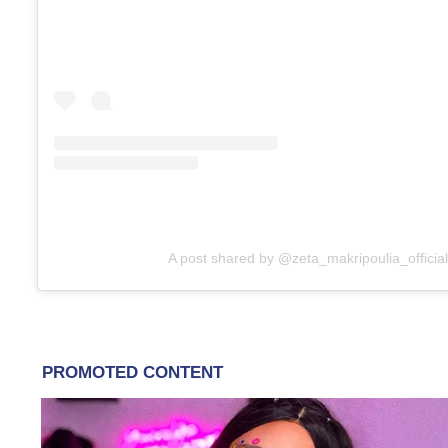
A post shared by @zeta_makripoulia_official