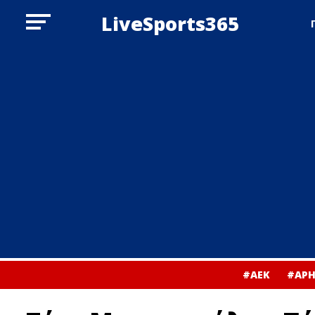
LiveSports365
#ΑΕΚ
#ΑΡΗ