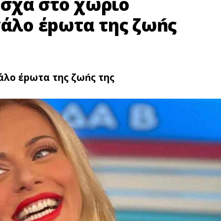
σχα στο χωριό
γάλο έpωτα της ζωńς
άλο έpωτα της ζωńς της