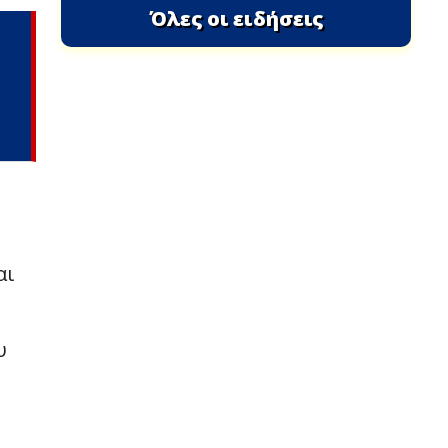
Όλες οι ειδήσεις
αι
υ