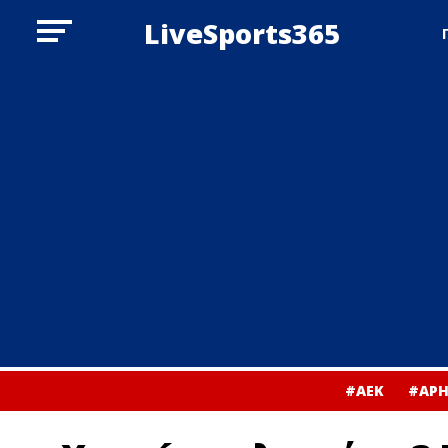
LiveSports365
#ΑΕΚ
#ΑΡΗ