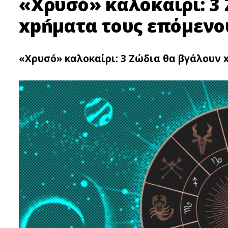
«Xρυσó» καλοκαίρι: 3
xpńματα τους επόμενο
«Xρυσó» καλοκαίρι: 3 Zώδια θα βγάλουν 