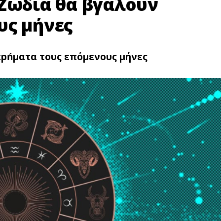
 Zώδια θα βγάλουν
υς μήνες
xpńματα τους επόμενους μήνες