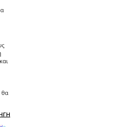
ρα
υς
η
και
 θα
ΗΓΗ