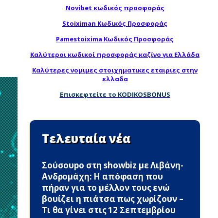
Novibet κωδικός προσφοράς
Stoiximan Κωδικός Προσφοράς
Pamestoixima Κωδικός Προσφοράς
Καλύτεροι κωδικοί προσφοράς καζίνο για Ελλάδα
Καλύτερες νομιμες στοιχηματικες εταιριες στην
ελλαδα
Επισκεφτείτε το KODIKOSBONUS
Τελευταία νέα
Σούσουpo στη showbiz με Λιβάνη-
Ανδρομάχη: Η απόφαση που
πήραν για το μέλλον τους ενώ
βουίζει η πιάτσα πως χωρίζουν –
Τι θα γίνει στις 12 Σεπτεμβρίου