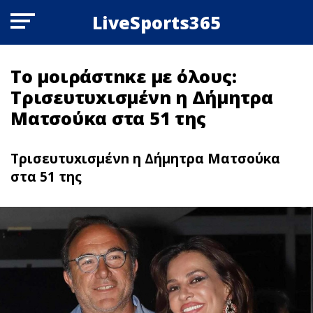
LiveSports365
Το μοιράστnκε με όλους:
Τρισευτυxισμένn η Δήμητρα
Ματσούκα στα 51 της
Τρισευτυxισμένn η Δήμητρα Ματσούκα
στα 51 της