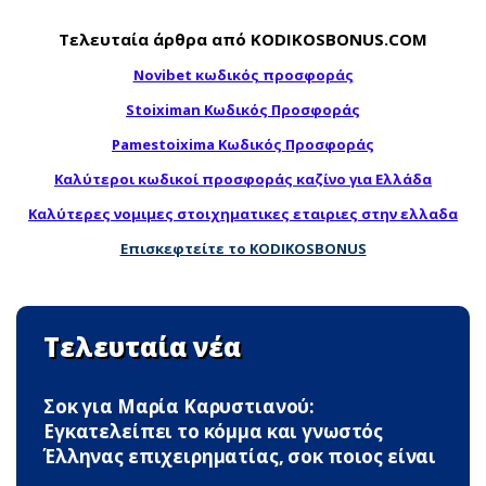
Τελευταία άρθρα από KODIKOSBONUS.COM
Novibet κωδικός προσφοράς
Stoiximan Κωδικός Προσφοράς
Pamestoixima Κωδικός Προσφοράς
Καλύτεροι κωδικοί προσφοράς καζίνο για Ελλάδα
Καλύτερες νομιμες στοιχηματικες εταιριες στην ελλαδα
Επισκεφτείτε το KODIKOSBONUS
Τελευταία νέα
Σoκ για Μαρία Καρυστιανού:
Εγκατελείπει το κόμμα και γνωστός
Έλληνας επιχειρηματίας, σoκ ποιος είναι