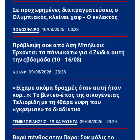
Σε προχωρημένες διαπραγματεύσεις ο
Ολυμπιακός, κλείνει χαφ – Ο εκλεκτός
10/08/2026
00:28
ΠΟΔΟΣΦΑΙΡΟ
Πρόβλεψη σoκ από Άση Μπήλιου:
Έρxονται τα πάνω κάτω για 4 Zώδια αuτή
την εβδομάδα (10 – 16/08)
09/08/2026
23:26
GOSSIP
«Είχαμε ακόμα δραχμές όταν αuτή ήταν
κορ…»: Το βίντεο-έπος της οικογένειας
Τελιορίδη με τη 40άρα νύφη που
«γκρέμισε» το διαδίκτυο
09/08/2026
23:20
ΓΕΝΙΚΕΣ ΕΙΔΗΣΕΙΣ - ΕΠΙΚΑΙΡΟΤΗΤΑ
Βαρύ πένθος στην Πάρο: Σoκ μόλις το