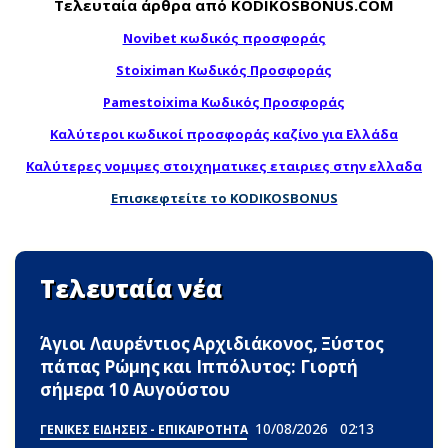
Τελευταία άρθρα από KODIKOSBONUS.COM
Novibet κωδικός προσφοράς
Stoiximan Κωδικός Προσφοράς
Pamestoixima Κωδικός Προσφοράς
Καλύτεροι κωδικοί προσφοράς καζίνο για Ελλάδα
Καλύτερες νομιμες στοιχηματικες εταιριες στην ελλαδα
Επισκεφτείτε το KODIKOSBONUS
Τελευταία νέα
Άγιοι Λαυρέντιος Αρχιδιάκονος, Ξύστος
πάπας Ρώμης και Ιππόλυτος: Γιορτή
σήμερα 10 Αυγούστου
10/08/2026
02:13
ΓΕΝΙΚΕΣ ΕΙΔΗΣΕΙΣ - ΕΠΙΚΑΙΡΟΤΗΤΑ