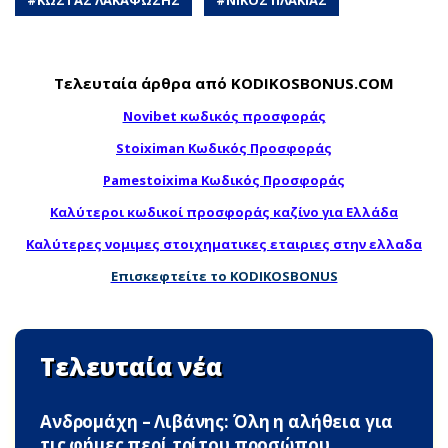
#
ΚΩΣΤΑΣ ΛΑΚΑΦΩΣΗΣ
#
ΝΙΚΟΣ ΠΛΑΚΙΑΣ
Τελευταία άρθρα από KODIKOSBONUS.COM
Novibet κωδικός προσφοράς
Stoiximan Κωδικός Προσφοράς
Pamestoixima Κωδικός Προσφοράς
Καλύτεροι κωδικοί προσφοράς καζίνο για Ελλάδα
Καλύτερες νομιμες στοιχηματικες εταιριες στην ελλαδα
Επισκεφτείτε το KODIKOSBONUS
Τελευταία νέα
Ανδρομάχη – Λιβάνης: Όλη η αλήθεια για
τις φήμες περί τρίτου προσώπου