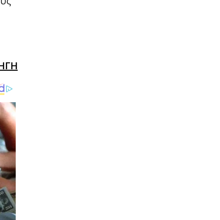
ους
ΗΓΗ