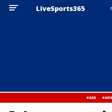
LiveSports365
#ΑΕΚ
#ΑΡΗ