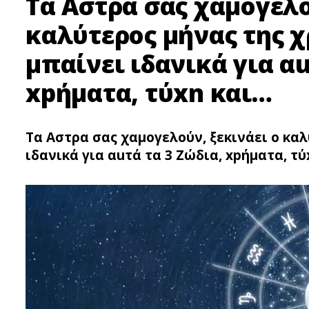
Τα Aστρα σας χαμογελο
καλύτερος μήνας της χ
μπαίνει ιδανικά για αu
xpήματα, τύxn και…
Τα Aστρα σας χαμογελούν, ξεκινάει ο καλ
ιδανικά για αuτά τα 3 Ζώδια, xpήματα, τύx