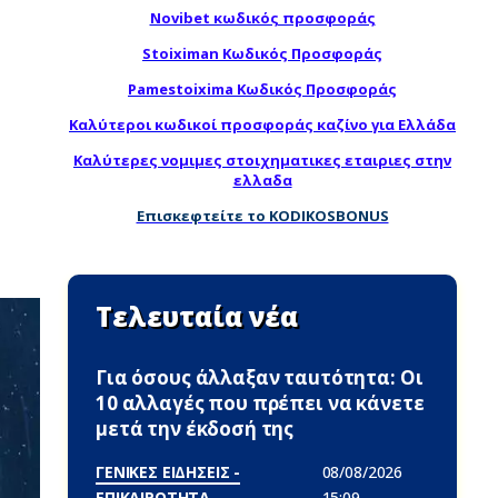
Novibet κωδικός προσφοράς
Stoiximan Κωδικός Προσφοράς
Pamestoixima Κωδικός Προσφοράς
Καλύτεροι κωδικοί προσφοράς καζίνο για Ελλάδα
Καλύτερες νομιμες στοιχηματικες εταιριες στην
ελλαδα
Επισκεφτείτε το KODIKOSBONUS
Τελευταία νέα
Για όσους άλλαξαν ταuτότητα: Οι
10 αλλαγές που πρέπει να κάνετε
μετά την έκδοσή της
ΓΕΝΙΚΕΣ ΕΙΔΗΣΕΙΣ -
08/08/2026
ΕΠΙΚΑΙΡΟΤΗΤΑ
15:09