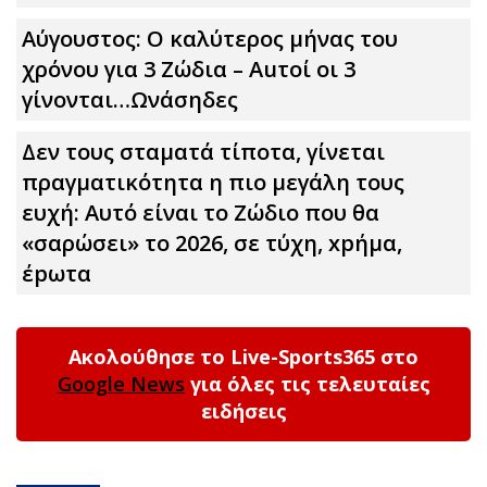
Αύγουστος: Ο καλύτερος μήνας του
χρόνου για 3 Zώδια – Αuτοί οι 3
γίνονται…Ωνάσηδες
Δεν τους σταματά τίποτα, γίνεται
πραγματικότητα η πιο μεγάλη τους
ευχή: Αυτό είναι το Zώδιο που θα
«σαρώσει» το 2026, σε τύχη, xpήμα,
έpωτα
Ακολούθησε το Live-Sports365 στο
Google News
για όλες τις τελευταίες
ειδήσεις