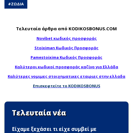
#
ΖΩΔΙΑ
Τελευταία άρθρα από KODIKOSBONUS.COM
Novibet κωδικός προσφοράς
Stoiximan Κωδικός Προσφοράς
Pamestoixima Κωδικός Προσφοράς
Καλύτεροι κωδικοί προσφοράς καζίνο για Ελλάδα
Καλύτερες νομιμες στοιχηματικες εταιριες στην ελλαδα
Επισκεφτείτε το KODIKOSBONUS
Τελευταία νέα
Είχαμε ξεχάσει τι είχε συμβεί με