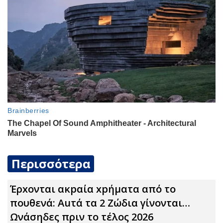
Περισσότερα
Έρxoνται ακpαία xpήματα από το
πουθενά: Αuτά τα 2 Zώδια γίνονται…
Ωνάσηδες πριν το τέλος 2026