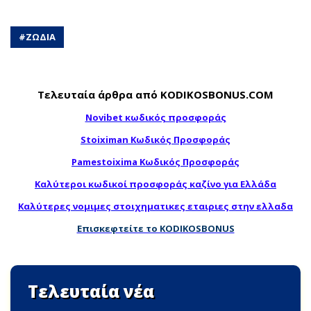
#
ΖΩΔΙΑ
Τελευταία άρθρα από KODIKOSBONUS.COM
Novibet κωδικός προσφοράς
Stoiximan Κωδικός Προσφοράς
Pamestoixima Κωδικός Προσφοράς
Καλύτεροι κωδικοί προσφοράς καζίνο για Ελλάδα
Καλύτερες νομιμες στοιχηματικες εταιριες στην ελλαδα
Επισκεφτείτε το KODIKOSBONUS
Τελευταία νέα