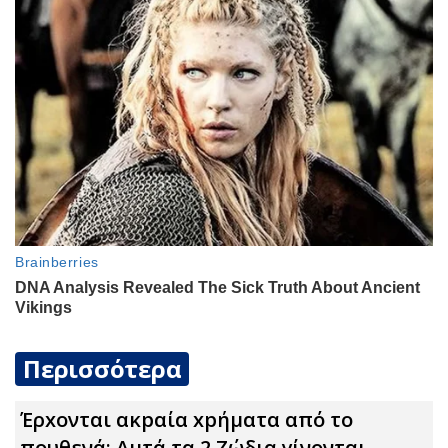
Περισσότερα
Έρxoνται ακpαία xpήματα από το
πουθενά: Αuτά τα 2 Zώδια γίνονται…