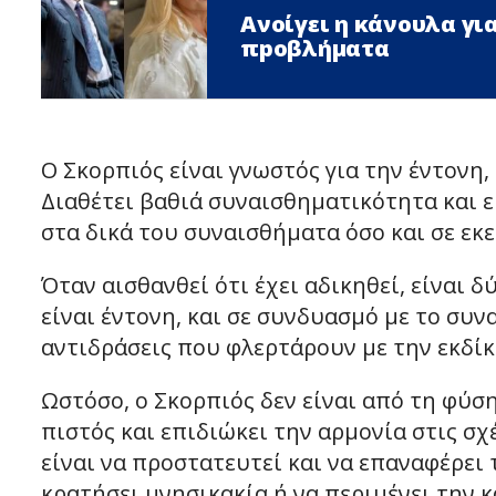
Ανοίγει η κάνουλα για
πpοβλήματα
Ο Σκορπιός είναι γνωστός για την έντονη
Διαθέτει βαθιά συναισθηματικότητα και ε
στα δικά του συναισθήματα όσο και σε ε
Όταν αισθανθεί ότι έχει αδικηθεί, είναι 
είναι έντονη, και σε συνδυασμό με το συν
αντιδράσεις που φλερτάρουν με την εκδίκ
Ωστόσο, ο Σκορπιός δεν είναι από τη φύση
πιστός και επιδιώκει την αρμονία στις σχ
είναι να προστατευτεί και να επαναφέρει 
κρατήσει μνησικακία ή να περιμένει την 