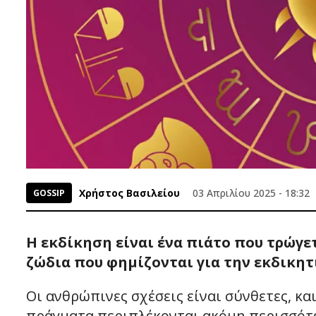
Χρήστος Βασιλείου
03 Απριλίου 2025 - 18:32
GOSSIP
H εκδίκηση είναι ένα πιάτο που τρώγετ
ζώδια που φημίζονται για την εκδικητ
Οι ανθρώπινες σχέσεις είναι σύνθετες, κ
πράγματα περιπλέκονται ακόμη περισσότερ