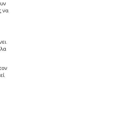
ουν
ς να
νει
ολα
τον
εί