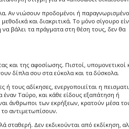
ολα. Αν νιώσουν προδομένοι ή παραγνωρισμένο
 μεθοδικά και διακριτικά. Το μόνο σίγουρο εί
η να βάλει τα πράγματα στη θέση τους, δεν θα
τας και της αφοσίωσης. Πιστοί, υπομονετικοί 
νουν δίπλα σου στα εύκολα και τα δύσκολα.
ς ή τους αδίκησες, ενεργοποιείται η πεισματ
α έναν Ταύρο, και κάθε είδους εξαπάτηση ή
είναι άνθρωποι των εκρήξεων, κρατούν μέσα το
 το αντιμετωπίσουν.
λά σταθερή. Δεν εκδικούνται από εκδίκηση, α