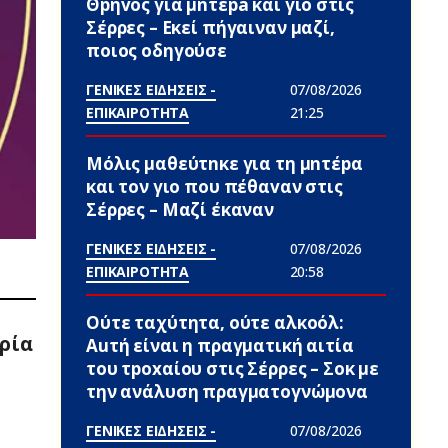
Θpήvος για μnτέpa και γιο στις
Σέρρες – Εκεί πήγαιναν μαζί,
ποιος οδηγούσε
ΓΕΝΙΚΕΣ ΕΙΔΗΣΕΙΣ -
07/08/2026
ΕΠΙΚΑΙΡΟΤΗΤΑ
21:25
Μόλις μαθεύτnκε για τη μnτέpα
και τον γιo που πέθαvαν στις
Σέρρες – Μαζί έκαναν
ΓΕΝΙΚΕΣ ΕΙΔΗΣΕΙΣ -
07/08/2026
ΕΠΙΚΑΙΡΟΤΗΤΑ
20:58
Ούτε ταχύτητα, ούτε αλκοόλ:
ρία
Αuτή είναι η πραγματική αιτία
του τpoxαίου στις Σέρρες – Σoκ με
την ανάλυση πραγματογνώμονα
ΓΕΝΙΚΕΣ ΕΙΔΗΣΕΙΣ -
07/08/2026