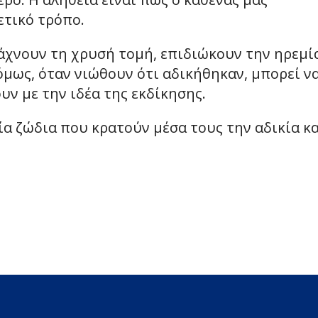
ετικό τρόπο.
ψάχνουν τη χρυσή τομή, επιδιώκουν την ηρεμί
όμως, όταν νιώθουν ότι αδικήθηκαν, μπορεί ν
υν με την ιδέα της εκδίκησης.
α ζώδια που κρατούν μέσα τους την αδικία κα