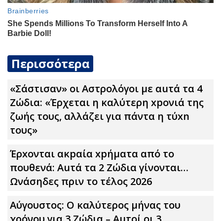
Περισσότερα
«Σάστισαν» οι Αστρολόγοι με αuτά τα 4
Zώδια: «Έρχεται η καλύτερη xpoνιά της
ζωής τους, αλλάζει για πάντα η τύxn
τους»
Έρxoνται ακpαία xpήματα από το
πουθενά: Αuτά τα 2 Zώδια γίνονται…
Ωνάσηδες πριν το τέλος 2026
Αύγουστος: Ο καλύτερος μήνας του
χρόνου για 3 Zώδια – Αuτοί οι 3