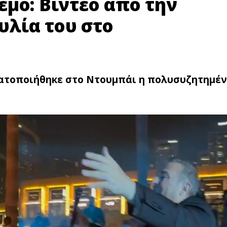
μο: Bίντεo από την
λία του στο
ματοποιήθηκε στο Ντουμπάι η πολυσυζητημέ