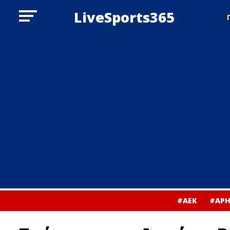
LiveSports365
#ΑΕΚ
#ΑΡΗ