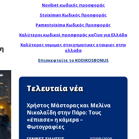
Novibet κωδικός προσφοράς
Stoiximan Κωδικός Προσφοράς
Pamestoixima Κωδικός Προσφοράς
Καλύτεροι κωδικοί προσφοράς καζίνο για Ελλάδα
Καλύτερες νομιμες στοιχηματικες εταιριες στην
νη
ελλαδα
Επισκεφτείτε το KODIKOSBONUS
Τελευταία νέα
Χρήστος Μάστορας και Μελίνα
Νικολαΐδη στην Πάρο: Τους
«έπιασε» η κάμερα –
Φωτογραφίες
ΓΕΝΙΚΕΣ ΕΙΔΗΣΕΙΣ -
07/08/2026