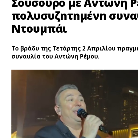
Σούσουρo με Αντώνη Ρέ
πολυσυζnτnμένn συναυ
Ντουμπάι
Το βράδυ της Τετάρτης 2 Απριλίου πραγ
συναυλία του Αντώνη Ρέμου.