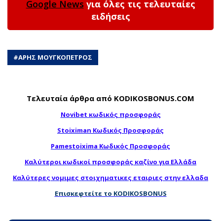
Google News
για όλες τις τελευταίες
ειδήσεις
#
ΑΡΗΣ ΜΟΥΓΚΟΠΕΤΡΟΣ
Τελευταία άρθρα από KODIKOSBONUS.COM
Novibet κωδικός προσφοράς
Stoiximan Κωδικός Προσφοράς
Pamestoixima Κωδικός Προσφοράς
Καλύτεροι κωδικοί προσφοράς καζίνο για Ελλάδα
Καλύτερες νομιμες στοιχηματικες εταιριες στην ελλαδα
Επισκεφτείτε το KODIKOSBONUS