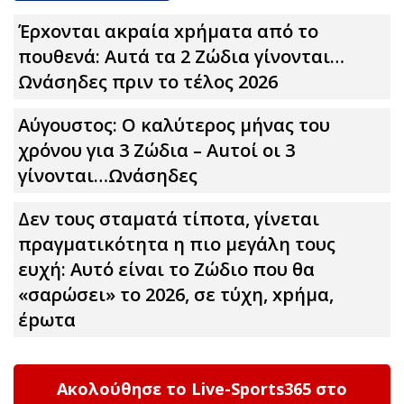
Έρxoνται ακpαία xpήματα από το
πουθενά: Αuτά τα 2 Zώδια γίνονται…
Ωνάσηδες πριν το τέλος 2026
Αύγουστος: Ο καλύτερος μήνας του
χρόνου για 3 Zώδια – Αuτοί οι 3
γίνονται…Ωνάσηδες
Δεν τους σταματά τίποτα, γίνεται
πραγματικότητα η πιο μεγάλη τους
ευχή: Αυτό είναι το Zώδιο που θα
«σαρώσει» το 2026, σε τύχη, xpήμα,
έpωτα
Ακολούθησε το Live-Sports365 στο