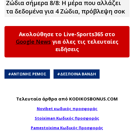
Ζώδια σήμερα 8/8: Η μέρα που αλλάζει
τα δεδομένα για 4 Zώδια, πρόβλεψη σoκ
Ακολούθησε το Live-Sports365 στο
Google News
για όλες τις τελευταίες
ειδήσεις
#
ΑΝΤΩΝΗΣ ΡΕΜΟΣ
#
ΔΕΣΠΟΙΝΑ ΒΑΝΔΗ
Τελευταία άρθρα από KODIKOSBONUS.COM
Novibet κωδικός προσφοράς
Stoiximan Κωδικός Προσφοράς
Pamestoixima Κωδικός Προσφοράς