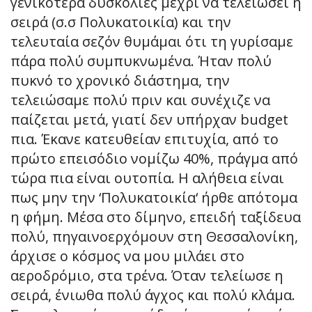
γενικότερα δυσκολίες μέχρι να τελειώσει η
σειρά (σ.σ Πολυκατοικία) και την
τελευταία σεζόν θυμάμαι ότι τη γυρίσαμε
πάρα πολύ συμπυκνωμένα. Ήταν πολύ
πυκνό το χρονικό διάστημα, την
τελειώσαμε πολύ πριν και συνέχιζε να
παίζεται μετά, γιατί δεν υπήρχαν budget
πια. Έκανε κατευθείαν επιτυχία, από το
πρώτο επεισόδιο νομίζω 40%, πράγμα από
τώρα πια είναι ουτοπία. Η αλήθεια είναι
πως μην την ‘Πολυκατοικία‘ ήρθε απότομα
η φήμη. Μέσα στο δίμηνο, επειδή ταξίδευα
πολύ, πηγαινοερχόμουν στη Θεσσαλονίκη,
άρχισε ο κόσμος να μου μιλάει στο
αεροδρόμιο, στα τρένα. Όταν τελείωσε η
σειρά, ένιωθα πολύ άγχος και πολύ κλάμα.