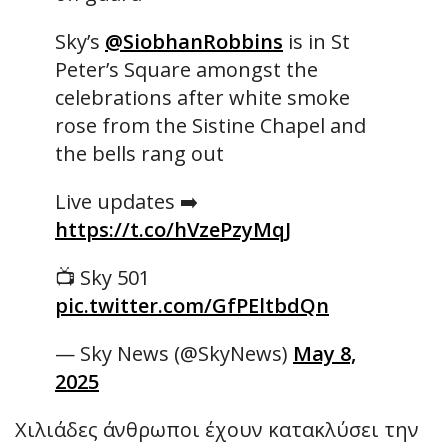
Sky’s
@SiobhanRobbins
is in St
Peter’s Square amongst the
celebrations after white smoke
rose from the Sistine Chapel and
the bells rang out
Live updates ➡️
https://t.co/hVzePzyMqJ
📺 Sky 501
pic.twitter.com/GfPEltbdQn
— Sky News (@SkyNews)
May 8,
2025
Χιλιάδες άνθρωποι έχουν κατακλύσει την