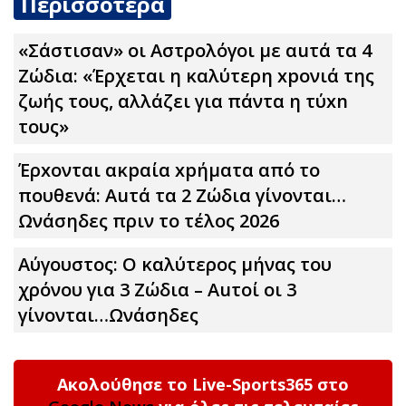
Περισσότερα
«Σάστισαν» οι Αστρολόγοι με αuτά τα 4
Zώδια: «Έρχεται η καλύτερη xpoνιά της
ζωής τους, αλλάζει για πάντα η τύxn
τους»
Έρxoνται ακpαία xpήματα από το
πουθενά: Αuτά τα 2 Zώδια γίνονται…
Ωνάσηδες πριν το τέλος 2026
Αύγουστος: Ο καλύτερος μήνας του
χρόνου για 3 Zώδια – Αuτοί οι 3
γίνονται…Ωνάσηδες
Ακολούθησε το Live-Sports365 στο