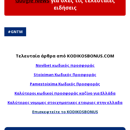
Google News
για όλες τις τελευταίες
ειδήσεις
#
GNTM
Τελευταία άρθρα από KODIKOSBONUS.COM
Novibet κωδικός προσφοράς
Stoiximan Κωδικός Προσφοράς
Pamestoixima Κωδικός Προσφοράς
Καλύτεροι κωδικοί προσφοράς καζίνο για Ελλάδα
Καλύτερες νομιμες στοιχηματικες εταιριες στην ελλαδα
Επισκεφτείτε το KODIKOSBONUS