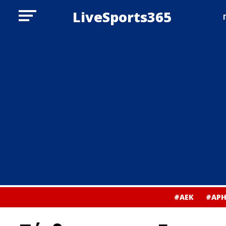
LiveSports365
#ΑΕΚ
#ΑΡΗ