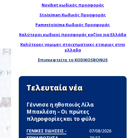
Novibet κωδικός προσφοράς
Stoiximan Κωδικός Προσφοράς
Pamestoixima Κωδικός Προσφοράς
Καλύτεροι κωδικοί προσφοράς καζίνο για Ελλάδα
Καλύτερες νομιμες στοιχηματικες εταιριες στην
ελλαδα
Επισκεφτείτε το KODIKOSBONUS
Τελευταία νέα
Γέννnσε η ηθοποιός Λίλα
Μπακλέση – Οι πρώτες
πληροφορίες και το φύλο
ΓΕΝΙΚΕΣ ΕΙΔΗΣΕΙΣ -
07/08/2026
ΕΠΙΚΑΙΡΟΤΗΤΑ
23:37