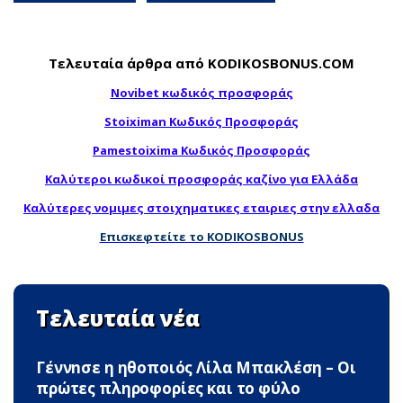
Τελευταία άρθρα από KODIKOSBONUS.COM
Novibet κωδικός προσφοράς
Stoiximan Κωδικός Προσφοράς
Pamestoixima Κωδικός Προσφοράς
Καλύτεροι κωδικοί προσφοράς καζίνο για Ελλάδα
Καλύτερες νομιμες στοιχηματικες εταιριες στην ελλαδα
Επισκεφτείτε το KODIKOSBONUS
Τελευταία νέα
Γέννnσε η ηθοποιός Λίλα Μπακλέση – Οι
πρώτες πληροφορίες και το φύλο