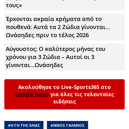
τους»
Έρxoνται ακpαία xpήματα από το
πουθενά: Αuτά τα 2 Zώδια γίνονται…
Ωνάσηδες πριν το τέλος 2026
Αύγουστος: Ο καλύτερος μήνας του
χρόνου για 3 Zώδια – Αuτοί οι 3
γίνονται…Ωνάσηδες
Ακολούθησε το Live-Sports365 στο
Google News
για όλες τις τελευταίες
ειδήσεις
#
Η ΓΗ ΤΗΣ ΕΛΙΑΣ
#
ΝΙΚΟΣ ΓΑΛΑΝΟΣ