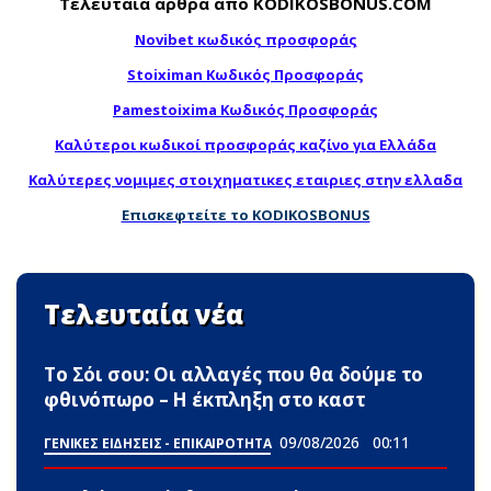
Τελευταία άρθρα από KODIKOSBONUS.COM
Novibet κωδικός προσφοράς
Stoiximan Κωδικός Προσφοράς
Pamestoixima Κωδικός Προσφοράς
Καλύτεροι κωδικοί προσφοράς καζίνο για Ελλάδα
Καλύτερες νομιμες στοιχηματικες εταιριες στην ελλαδα
Επισκεφτείτε το KODIKOSBONUS
Τελευταία νέα
Το Σόι σου: Οι αλλαγές που θα δούμε το
φθινόπωρο – Η έκπληξη στο καστ
09/08/2026
00:11
ΓΕΝΙΚΕΣ ΕΙΔΗΣΕΙΣ - ΕΠΙΚΑΙΡΟΤΗΤΑ