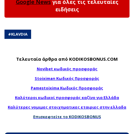
Google News
για όλες τις τελευταίες
ειδήσεις
#
KLAVDIA
Τελευταία άρθρα από KODIKOSBONUS.COM
Novibet κωδικός προσφοράς
Stoiximan Κωδικός Προσφοράς
Pamestoixima Κωδικός Προσφοράς
Καλύτεροι κωδικοί προσφοράς καζίνο για Ελλάδα
Καλύτερες νομιμες στοιχηματικες εταιριες στην ελλαδα
Επισκεφτείτε το KODIKOSBONUS