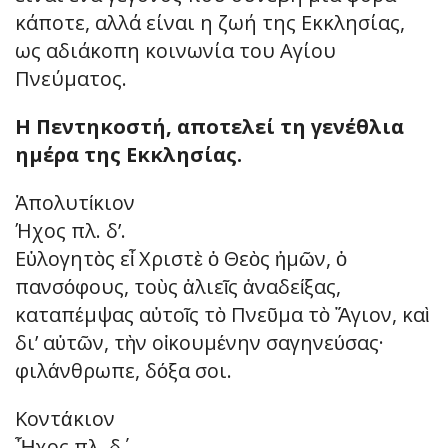
κάποτε, αλλά είναι η ζωή της Εκκλησίας,
ως αδιάκοπη κοινωνία του Αγίου
Πνεύματος.
Η Πεντηκοστή, αποτελεί τη γενέθλια
ημέρα της Εκκλησίας.
Ἀπολυτίκιον
Ήχος πλ. δ’.
Εὐλογητὸς εἶ Χριστὲ ὁ Θεὸς ἡμῶν, ὁ
πανσόφους, τοὺς ἁλιεῖς ἀναδείξας,
καταπέμψας αὐτοῖς τὸ Πνεῦμα τὸ Ἅγιον, καὶ
δι’ αὐτῶν, τὴν οἰκουμένην σαγηνεύσας·
φιλάνθρωπε, δόξα σοι.
Κοντάκιον
Ἦχος πλ. δ΄.