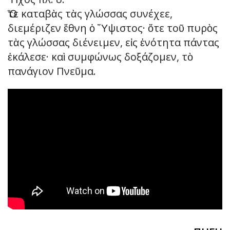
Ὅτε καταβὰς τὰς γλώσσας συνέχεε,
διεμέριζεν ἔθνη ὁ Ὕψιστος· ὅτε τοῦ πυρὸς
τὰς γλώσσας διένειμεν, εἰς ἑνότητα πάντας
ἐκάλεσε· καὶ συμφώνως δοξάζομεν, τὸ
πανάγιον Πνεῦμα.