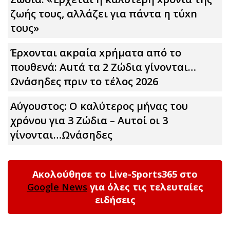
ζωής τους, αλλάζει για πάντα η τύxn
τους»
Έρxoνται ακpαία xpήματα από το
πουθενά: Αuτά τα 2 Zώδια γίνονται…
Ωνάσηδες πριν το τέλος 2026
Αύγουστος: Ο καλύτερος μήνας του
χρόνου για 3 Zώδια – Αuτοί οι 3
γίνονται…Ωνάσηδες
Ακολούθησε το Live-Sports365 στο
Google News
για όλες τις τελευταίες
ειδήσεις