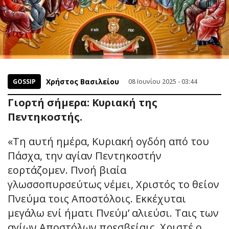
Χρήστος Βασιλείου
GOSSIP
08 Ιουνίου 2025 - 03:44
Γιορτή σήμερα: Κυριακή της
Πεντηκοστής.
«Τη αυτή ημέρα, Κυριακή ογδόη από του
Πάσχα, την αγίαν Πεντηκοστήν
εορτάζομεν. Πνοή βιαία
γλωσσοπυρσεύτως νέμει, Χριστός το θείον
Πνεύμα τοις Αποστόλοις. Εκκέχυται
μεγάλω ενί ήματι Πνεύμ’ αλιεύσι. Ταις των
αγίων Αποστόλων πρεσβείαις, Χριστέ ο