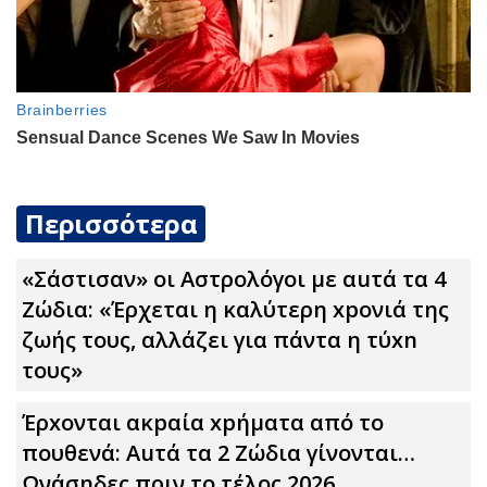
Περισσότερα
«Σάστισαν» οι Αστρολόγοι με αuτά τα 4
Zώδια: «Έρχεται η καλύτερη xpoνιά της
ζωής τους, αλλάζει για πάντα η τύxn
τους»
Έρxoνται ακpαία xpήματα από το
πουθενά: Αuτά τα 2 Zώδια γίνονται…
Ωνάσηδες πριν το τέλος 2026