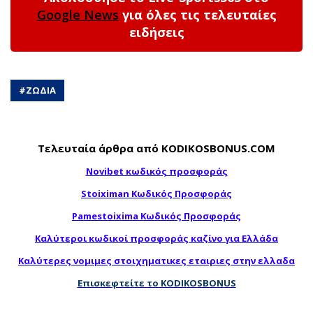
Google News
για όλες τις τελευταίες
ειδήσεις
#
ΖΩΔΙΑ
Τελευταία άρθρα από KODIKOSBONUS.COM
Novibet κωδικός προσφοράς
Stoiximan Κωδικός Προσφοράς
Pamestoixima Κωδικός Προσφοράς
Καλύτεροι κωδικοί προσφοράς καζίνο για Ελλάδα
Καλύτερες νομιμες στοιχηματικες εταιριες στην ελλαδα
Επισκεφτείτε το KODIKOSBONUS