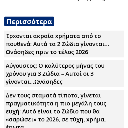
Περισσότερα
Έρxoνται ακpαία xpήματα από το
πουθενά: Αuτά τα 2 Zώδια γίνονται…
Ωνάσηδες πριν το τέλος 2026
Αύγουστος: Ο καλύτερος μήνας του
χρόνου για 3 Zώδια – Αuτοί οι 3
γίνονται…Ωνάσηδες
Δεν τους σταματά τίποτα, γίνεται
πραγματικότητα η πιο μεγάλη τους
ευχή: Αυτό είναι το Zώδιο που θα
«σαρώσει» το 2026, σε τύχη, xpήμα,
έpωτα