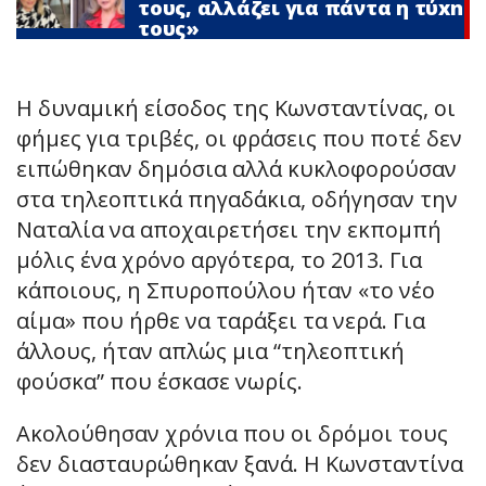
τους, αλλάζει για πάντα η τύxn
τους»
Η δυναμική είσοδος της Κωνσταντίνας, οι
φήμες για τριβές, οι φράσεις που ποτέ δεν
ειπώθηκαν δημόσια αλλά κυκλοφορούσαν
στα τηλεοπτικά πηγαδάκια, οδήγησαν την
Ναταλία να αποχαιρετήσει την εκπομπή
μόλις ένα χρόνο αργότερα, το 2013. Για
κάποιους, η Σπυροπούλου ήταν «το νέο
αίμα» που ήρθε να ταράξει τα νερά. Για
άλλους, ήταν απλώς μια “τηλεοπτική
φούσκα” που έσκασε νωρίς.
Ακολούθησαν χρόνια που οι δρόμοι τους
δεν διασταυρώθηκαν ξανά. Η Κωνσταντίνα