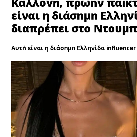
Kαλλοvń, πρώnν παíκτρ
είναι η διάσnμn Ελλην
διαπρέπει στο Ντουμπ
Αυτń είναι η διάσnμn Ελληνίδα influence