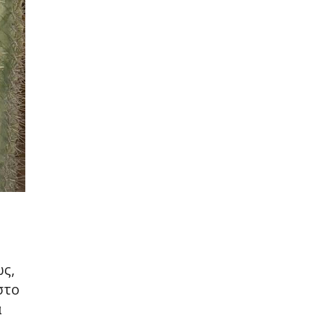
ως,
στο
α