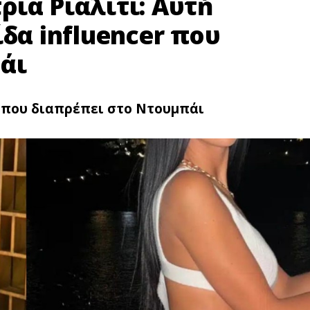
ια Pιάλιτι: Αυτń
ίδα influencer που
άι
r που διαπρέπει στο Ντουμπάι