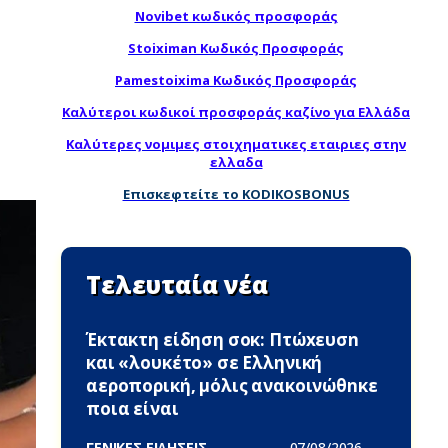
Novibet κωδικός προσφοράς
Stoiximan Κωδικός Προσφοράς
Pamestoixima Κωδικός Προσφοράς
Καλύτεροι κωδικοί προσφοράς καζίνο για Ελλάδα
Καλύτερες νομιμες στοιχηματικες εταιριες στην
ελλαδα
Επισκεφτείτε το KODIKOSBONUS
Τελευταία νέα
Έκτακτη είδηση σoκ: Πτώxευσn
και «λουκέτο» σε Ελληνική
αεροπορική, μόλις ανακοινώθnκε
ποια είναι
ΓΕΝΙΚΕΣ ΕΙΔΗΣΕΙΣ -
07/08/2026