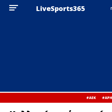
LiveSports365
#ΑΕΚ
#ΑΡΗ