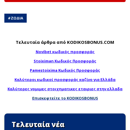
#
ΖΩΔΙΑ
Τελευταία άρθρα από KODIKOSBONUS.COM
Novibet κωδικός προσφοράς
Stoiximan Κωδικός Προσφοράς
Pamestoixima Κωδικός Προσφοράς
Καλύτεροι κωδικοί προσφοράς καζίνο για Ελλάδα
Καλύτερες νομιμες στοιχηματικες εταιριες στην ελλαδα
Επισκεφτείτε το KODIKOSBONUS
Τελευταία νέα