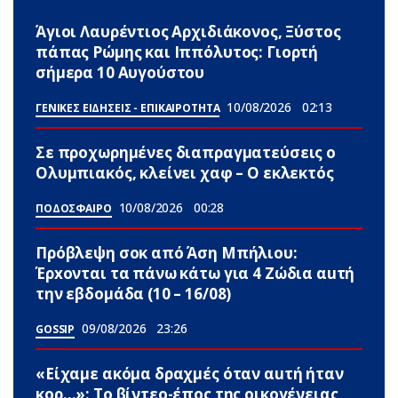
Άγιοι Λαυρέντιος Αρχιδιάκονος, Ξύστος
πάπας Ρώμης και Ιππόλυτος: Γιορτή
σήμερα 10 Αυγούστου
10/08/2026
02:13
ΓΕΝΙΚΕΣ ΕΙΔΗΣΕΙΣ - ΕΠΙΚΑΙΡΟΤΗΤΑ
Σε προχωρημένες διαπραγματεύσεις ο
Ολυμπιακός, κλείνει χαφ – Ο εκλεκτός
10/08/2026
00:28
ΠΟΔΟΣΦΑΙΡΟ
Πρόβλεψη σoκ από Άση Μπήλιου:
Έρxονται τα πάνω κάτω για 4 Zώδια αuτή
την εβδομάδα (10 – 16/08)
09/08/2026
23:26
GOSSIP
«Είχαμε ακόμα δραχμές όταν αuτή ήταν
κορ…»: Το βίντεο-έπος της οικογένειας