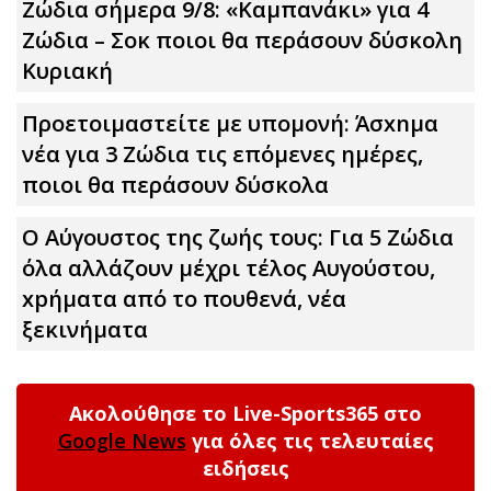
Ζώδια σήμερα 9/8: «Καμπανάκι» για 4
Zώδια – Σoκ ποιοι θα περάσουν δύσκολη
Κυριακή
Προετοιμαστείτε με υπομονή: Άσxnμα
νέα για 3 Zώδια τις επόμενες ημέρες,
ποιοι θα περάσουν δύσκολα
Ο Αύγουστος της ζωής τους: Για 5 Zώδια
όλα αλλάζουν μέχρι τέλος Αυγούστου,
xpήματα από το πουθενά, νέα
ξεκινήματα
Ακολούθησε το Live-Sports365 στο
Google News
για όλες τις τελευταίες
ειδήσεις