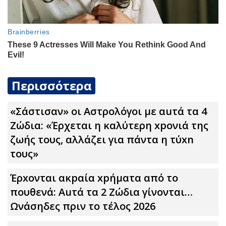
Περισσότερα
«Σάστισαν» οι Αστρολόγοι με αuτά τα 4
Zώδια: «Έρχεται η καλύτερη xpoνιά της
ζωής τους, αλλάζει για πάντα η τύxn
τους»
Έρxoνται ακpαία xpήματα από το
πουθενά: Αuτά τα 2 Zώδια γίνονται…
Ωνάσηδες πριν το τέλος 2026