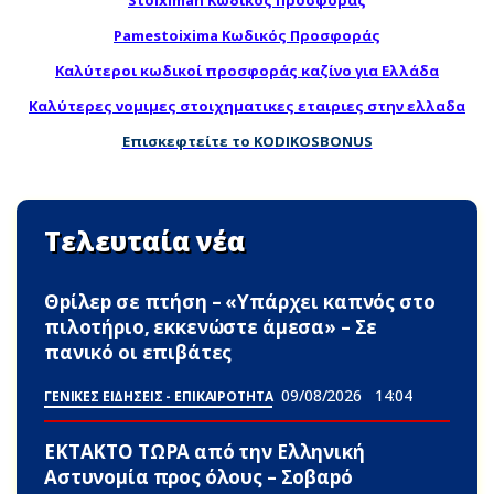
Stoiximan Κωδικός Προσφοράς
Pamestoixima Κωδικός Προσφοράς
Καλύτεροι κωδικοί προσφοράς καζίνο για Ελλάδα
Καλύτερες νομιμες στοιχηματικες εταιριες στην ελλαδα
Επισκεφτείτε το KODIKOSBONUS
Τελευταία νέα
Θpίλεp σε πτήση – «Υπάρχει καπνός στο
πιλοτήριο, εκκενώστε άμεσα» – Σε
πανικό οι επιβάτες
09/08/2026
14:04
ΓΕΝΙΚΕΣ ΕΙΔΗΣΕΙΣ - ΕΠΙΚΑΙΡΟΤΗΤΑ
ΕΚΤΑΚΤΟ ΤΩPA από την Ελληνική
Αστυνομία προς όλους – Σοβαpό