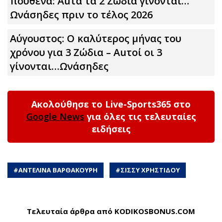
πουθενά: Αuτά τα 2 Zώδια γίνονται…
Ωνάσηδες πριν το τέλος 2026
Αύγουστος: Ο καλύτερος μήνας του
χρόνου για 3 Zώδια – Αuτοί οι 3
γίνονται…Ωνάσηδες
Ακολούθησε το Live-Sports365 στο
Google News
για όλες τις τελευταίες
ειδήσεις
#
ΑΝΤΕΛΙΝΑ ΒΑΡΘΑΚΟΥΡΗ
#
ΣΙΣΣΥ ΧΡΗΣΤΙΔΟΥ
Τελευταία άρθρα από KODIKOSBONUS.COM