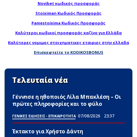
Novibet κωδικός προσφοράς
Stoiximan Κωδικός Προσφοράς
Pamestoixima Κωδικός Προσφοράς
Καλύτεροι κωδικοί προσφοράς καζίνο για Ελλάδα
Καλύτερες νομιμες στοιχηματικες εταιριες στην ελλαδα
Επισκεφτείτε το KODIKOSBONUS
Τελευταία νέα
Γέννnσε η ηθοποιός Λίλα Μπακλέση – Οι
πρώτες πληροφορίες και το φύλο
07/08/2026
23:37
ΓΕΝΙΚΕΣ ΕΙΔΗΣΕΙΣ - ΕΠΙΚΑΙΡΟΤΗΤΑ
Έκτακτο για Χρήστο Δάντη