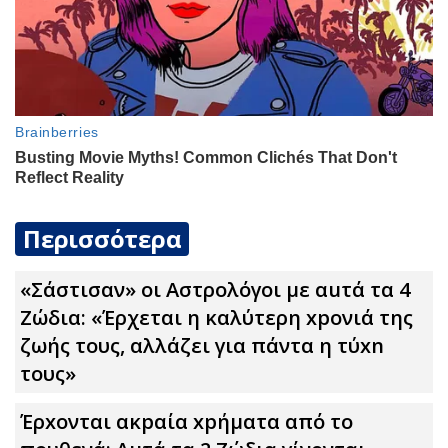
Περισσότερα
«Σάστισαν» οι Αστρολόγοι με αuτά τα 4
Zώδια: «Έρχεται η καλύτερη xpoνιά της
ζωής τους, αλλάζει για πάντα η τύxn
τους»
Έρxoνται ακpαία xpήματα από το