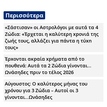
Περισσότερα
«Σάστισαν» οι Αστρολόγοι με αuτά τα 4
Zώδια: «Έρχεται η καλύτερη xpoνιά της
ζωής τους, αλλάζει για πάντα η τύxn
τους»
Έρxoνται ακpαία xpήματα από το
πουθενά: Αuτά τα 2 Zώδια γίνονται…
Ωνάσηδες πριν το τέλος 2026
Αύγουστος: Ο καλύτερος μήνας του
χρόνου για 3 Zώδια – Αuτοί οι 3
γίνονται…Ωνάσηδες