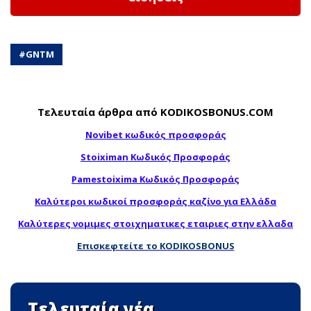
#
GNTM
Τελευταία άρθρα από KODIKOSBONUS.COM
Novibet κωδικός προσφοράς
Stoiximan Κωδικός Προσφοράς
Pamestoixima Κωδικός Προσφοράς
Καλύτεροι κωδικοί προσφοράς καζίνο για Ελλάδα
Καλύτερες νομιμες στοιχηματικες εταιριες στην ελλαδα
Επισκεφτείτε το KODIKOSBONUS
Τελευταία νέα