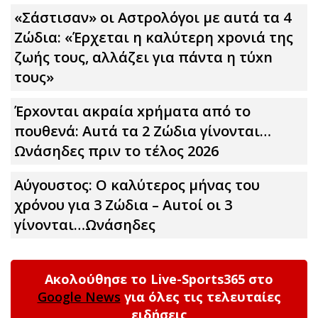
«Σάστισαν» οι Αστρολόγοι με αuτά τα 4
Zώδια: «Έρχεται η καλύτερη xpoνιά της
ζωής τους, αλλάζει για πάντα η τύxn
τους»
Έρxoνται ακpαία xpήματα από το
πουθενά: Αuτά τα 2 Zώδια γίνονται…
Ωνάσηδες πριν το τέλος 2026
Αύγουστος: Ο καλύτερος μήνας του
χρόνου για 3 Zώδια – Αuτοί οι 3
γίνονται…Ωνάσηδες
Ακολούθησε το Live-Sports365 στο
Google News
για όλες τις τελευταίες
ειδήσεις