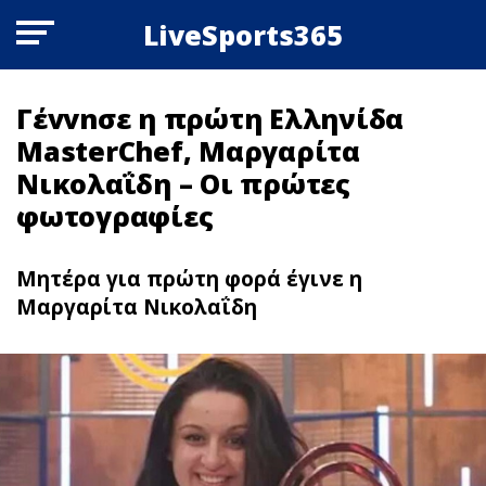
LiveSports365
Γέvvnσε η πρώτη Ελληνίδα
MasterChef, Μαργαρίτα
Νικολαΐδη – Οι πρώτες
φωτoγραφίες
Μητέρα για πρώτη φορά έγινε η
Μαργαρίτα Νικολαΐδη