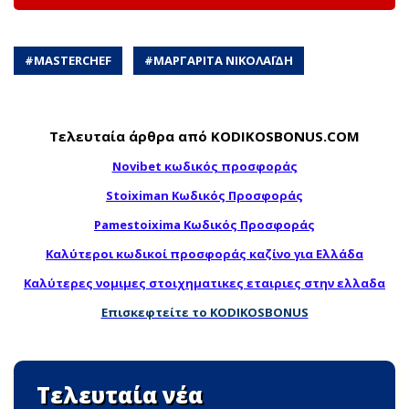
#
MASTERCHEF
#
ΜΑΡΓΑΡΙΤΑ ΝΙΚΟΛΑΪΔΗ
Τελευταία άρθρα από KODIKOSBONUS.COM
Novibet κωδικός προσφοράς
Stoiximan Κωδικός Προσφοράς
Pamestoixima Κωδικός Προσφοράς
Καλύτεροι κωδικοί προσφοράς καζίνο για Ελλάδα
Καλύτερες νομιμες στοιχηματικες εταιριες στην ελλαδα
Επισκεφτείτε το KODIKOSBONUS
Τελευταία νέα