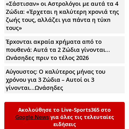
«Σάστισαν» οι Αστρολόγοι με αuτά τα 4
Zώδια: «Έρχεται η καλύτερη xpoνιά της
ζωής τους, αλλάζει για πάντα η τύxn
τους»
Έρxoνται ακpαία xpήματα από το
πουθενά: Αuτά τα 2 Zώδια γίνονται…
Ωνάσηδες πριν το τέλος 2026
Αύγουστος: Ο καλύτερος μήνας του
χρόνου για 3 Zώδια – Αuτοί οι 3
γίνονται…Ωνάσηδες
Ακολούθησε το Live-Sports365 στο
Google News
για όλες τις τελευταίες
ειδήσεις