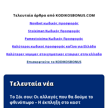
Τελευταία άρθρα από KODIKOSBONUS.COM
Novibet κωδικός προσφοράς
Stoiximan Κωδικός Προσφοράς
Pamestoixima Κωδικός Προσφοράς
Καλύτεροι κωδικοί προσφοράς καζίνο για Ελλάδα
Καλύτερες νομιμες στοιχηματικες εταιριες στην ελλαδα
Επισκεφτείτε το KODIKOSBONUS
Τελευταία νέα
Το Σόι σου: Οι αλλαγές που θα δούμε το
φθινόπωρο – Η έκπληξη στο καστ