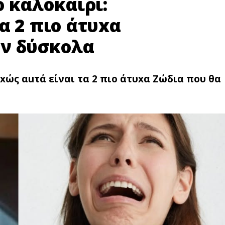
ο καλοκαίρι:
α 2 πιο άτυxα
υν δύσκολα
xώς αuτά είναι τα 2 πιο άτυxα Ζώδια που θα