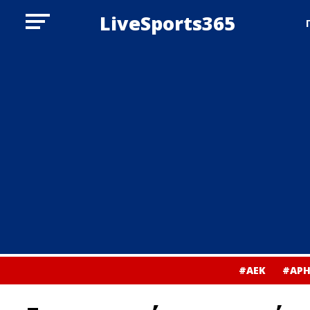
LiveSports365
#ΑΕΚ
#ΑΡΗ