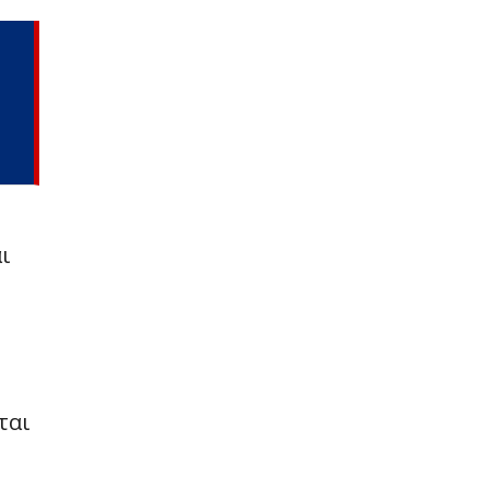
ι
ται