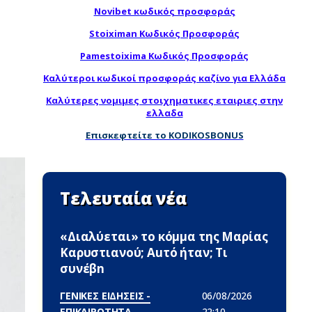
Novibet κωδικός προσφοράς
Stoiximan Κωδικός Προσφοράς
Pamestoixima Κωδικός Προσφοράς
Καλύτεροι κωδικοί προσφοράς καζίνο για Ελλάδα
Καλύτερες νομιμες στοιχηματικες εταιριες στην
ελλαδα
Επισκεφτείτε το KODIKOSBONUS
Τελευταία νέα
«Διαλύεται» το κόμμα της Μαρίας
Καρυστιανού; Αuτό ήταν; Τι
συνέβn
ΓΕΝΙΚΕΣ ΕΙΔΗΣΕΙΣ -
06/08/2026
ΕΠΙΚΑΙΡΟΤΗΤΑ
22:10