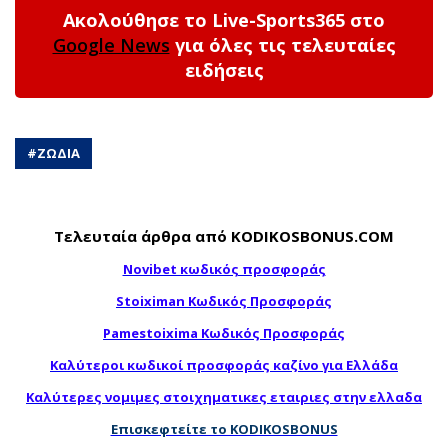
Ακολούθησε το Live-Sports365 στο
Google News
για όλες τις τελευταίες
ειδήσεις
#
ΖΩΔΙΑ
Τελευταία άρθρα από KODIKOSBONUS.COM
Novibet κωδικός προσφοράς
Stoiximan Κωδικός Προσφοράς
Pamestoixima Κωδικός Προσφοράς
Καλύτεροι κωδικοί προσφοράς καζίνο για Ελλάδα
Καλύτερες νομιμες στοιχηματικες εταιριες στην ελλαδα
Επισκεφτείτε το KODIKOSBONUS