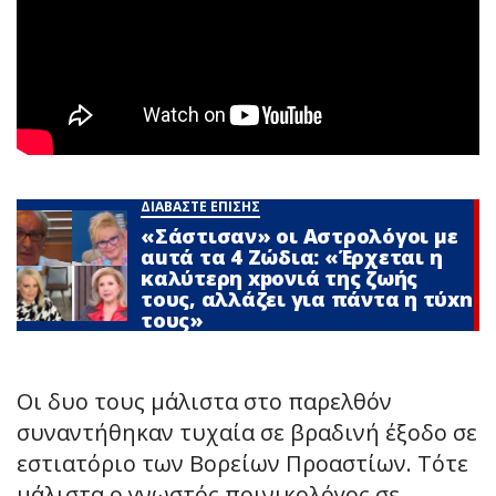
ΔΙΑΒΑΣΤΕ ΕΠΙΣΗΣ
«Σάστισαν» οι Αστρολόγοι με
αuτά τα 4 Zώδια: «Έρχεται η
καλύτερη xpoνιά της ζωής
τους, αλλάζει για πάντα η τύxn
τους»
Οι δυο τους μάλιστα στο παρελθόν
συναντήθηκαν τυχαία σε βραδινή έξοδο σε
εστιατόριο των Βορείων Προαστίων. Τότε
μάλιστα ο γνωστός ποινικολόγος σε