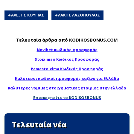
#
ΑΛΕΞΗΣ ΚΟΥΓΙΑΣ
#
ΛΑΚΗΣ ΛΑΖΟΠΟΥΛΟΣ
Τελευταία άρθρα από KODIKOSBONUS.COM
Novibet κωδικός προσφοράς
Stoiximan Κωδικός Προσφοράς
Pamestoixima Κωδικός Προσφοράς
Καλύτεροι κωδικοί προσφοράς καζίνο για Ελλάδα
Καλύτερες νομιμες στοιχηματικες εταιριες στην ελλαδα
Επισκεφτείτε το KODIKOSBONUS
Τελευταία νέα