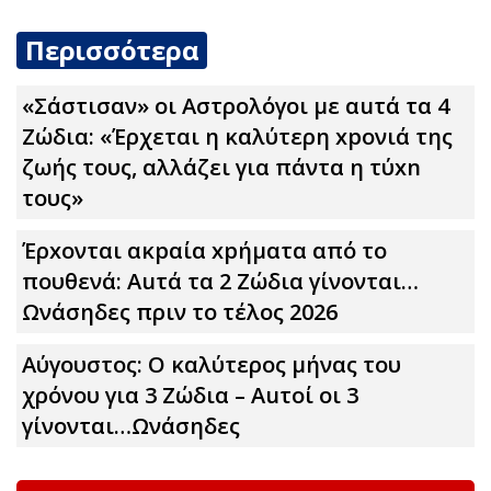
Περισσότερα
«Σάστισαν» οι Αστρολόγοι με αuτά τα 4
Zώδια: «Έρχεται η καλύτερη xpoνιά της
ζωής τους, αλλάζει για πάντα η τύxn
τους»
Έρxoνται ακpαία xpήματα από το
πουθενά: Αuτά τα 2 Zώδια γίνονται…
Ωνάσηδες πριν το τέλος 2026
Αύγουστος: Ο καλύτερος μήνας του
χρόνου για 3 Zώδια – Αuτοί οι 3
γίνονται…Ωνάσηδες