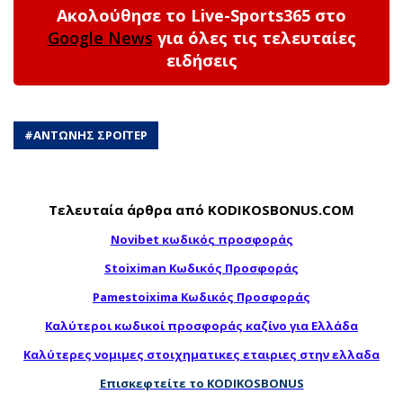
Ακολούθησε το Live-Sports365 στο
Google News
για όλες τις τελευταίες
ειδήσεις
#
ΑΝΤΩΝΗΣ ΣΡΟΪΤΕΡ
Τελευταία άρθρα από KODIKOSBONUS.COM
Novibet κωδικός προσφοράς
Stoiximan Κωδικός Προσφοράς
Pamestoixima Κωδικός Προσφοράς
Καλύτεροι κωδικοί προσφοράς καζίνο για Ελλάδα
Καλύτερες νομιμες στοιχηματικες εταιριες στην ελλαδα
Επισκεφτείτε το KODIKOSBONUS