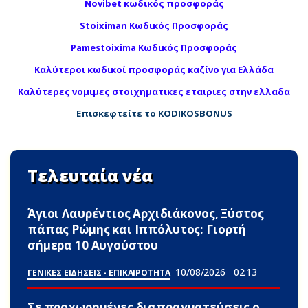
Novibet κωδικός προσφοράς
Stoiximan Κωδικός Προσφοράς
Pamestoixima Κωδικός Προσφοράς
Καλύτεροι κωδικοί προσφοράς καζίνο για Ελλάδα
Καλύτερες νομιμες στοιχηματικες εταιριες στην ελλαδα
Επισκεφτείτε το KODIKOSBONUS
Τελευταία νέα
Άγιοι Λαυρέντιος Αρχιδιάκονος, Ξύστος
πάπας Ρώμης και Ιππόλυτος: Γιορτή
σήμερα 10 Αυγούστου
10/08/2026
02:13
ΓΕΝΙΚΕΣ ΕΙΔΗΣΕΙΣ - ΕΠΙΚΑΙΡΟΤΗΤΑ
Σε προχωρημένες διαπραγματεύσεις ο