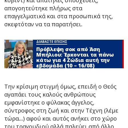
κόβιντ) και απατηλές υποσχέσεις,
απογοητεύτηκε πλήρως στα
επαγγελματικά και στα προσωπικά της,
σκεφτόταν να τα παρατήσει.
ΔΙΑΒΑΣΤΕ ΕΠΙΣΗΣ
Πρόβλεψη σoκ από Άση
Μπήλιου: Έρxονται τα πάνω
κάτω για 4 Zώδια αuτή την
εβδομάδα (10 – 16/08)
Την κρίσιμη στιγμή όμως, επειδή ο Θεός
αγαπάει τους καλούς ανθρώπους
εμφανίστηκε ο φύλακας άγγελος,
σύντροφος στη ζωή και στην Τέχνη (λέμε
τώρα…) αφού και αυτός ανήκει στο χώρο
του τραγουδιού αλλά παλεύει από άλλο