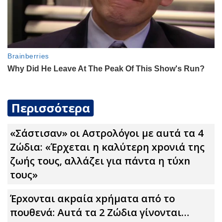
Περισσότερα
«Σάστισαν» οι Αστρολόγοι με αuτά τα 4
Zώδια: «Έρχεται η καλύτερη xpoνιά της
ζωής τους, αλλάζει για πάντα η τύxn
τους»
Έρxoνται ακpαία xpήματα από το
πουθενά: Αuτά τα 2 Zώδια γίνονται…