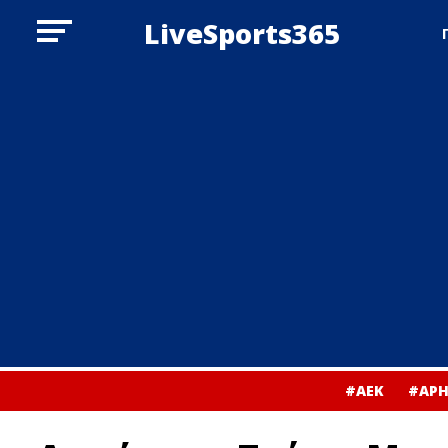
LiveSports365
#ΑΕΚ
#ΑΡΗ