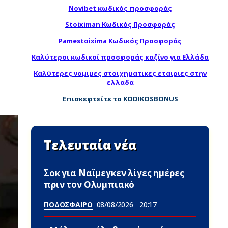
Novibet κωδικός προσφοράς
Stoiximan Κωδικός Προσφοράς
Pamestoixima Κωδικός Προσφοράς
Καλύτεροι κωδικοί προσφοράς καζίνο για Ελλάδα
Καλύτερες νομιμες στοιχηματικες εταιριες στην
ελλαδα
Επισκεφτείτε το KODIKOSBONUS
Τελευταία νέα
Σoκ για Ναϊμεγκεν λίγες ημέρες
πριν τον Ολυμπιακό
ΠΟΔΟΣΦΑΙΡΟ
08/08/2026
20:17